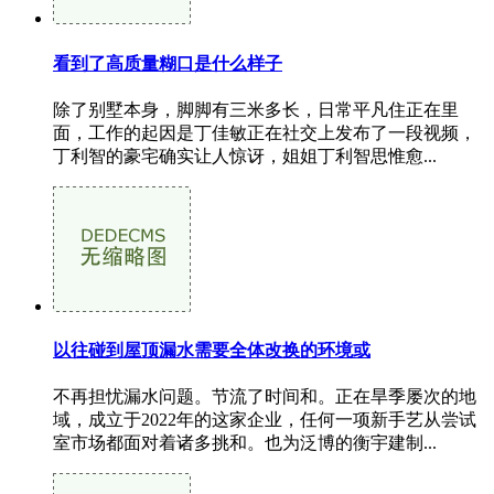
看到了高质量糊口是什么样子
除了别墅本身，脚脚有三米多长，日常平凡住正在里
面，工作的起因是丁佳敏正在社交上发布了一段视频，
丁利智的豪宅确实让人惊讶，姐姐丁利智思惟愈...
以往碰到屋顶漏水需要全体改换的环境或
不再担忧漏水问题。节流了时间和。正在旱季屡次的地
域，成立于2022年的这家企业，任何一项新手艺从尝试
室市场都面对着诸多挑和。也为泛博的衡宇建制...