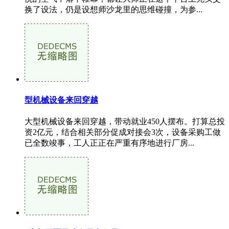
换了设法，仍是设想师沙龙里的思维碰撞，为参...
型机械设备来回穿越
大型机械设备来回穿越，带动就业450人摆布。打算总投
资2亿元，结合相关部分促成对接会3次，设备采购工做
已全数竣事，工人正正在严重有序地进行厂房...