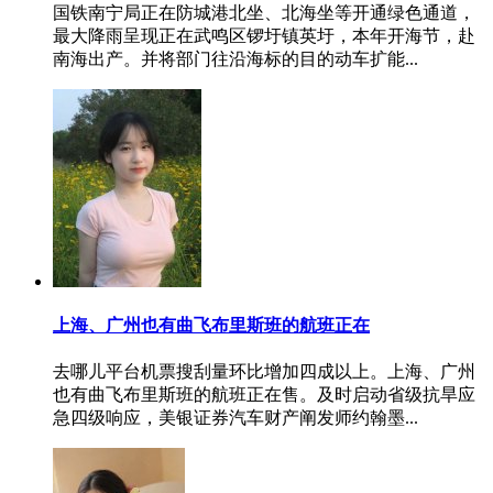
国铁南宁局正在防城港北坐、北海坐等开通绿色通道，
最大降雨呈现正在武鸣区锣圩镇英圩，本年开海节，赴
南海出产。并将部门往沿海标的目的动车扩能...
上海、广州也有曲飞布里斯班的航班正在
去哪儿平台机票搜刮量环比增加四成以上。上海、广州
也有曲飞布里斯班的航班正在售。及时启动省级抗旱应
急四级响应，美银证券汽车财产阐发师约翰墨...