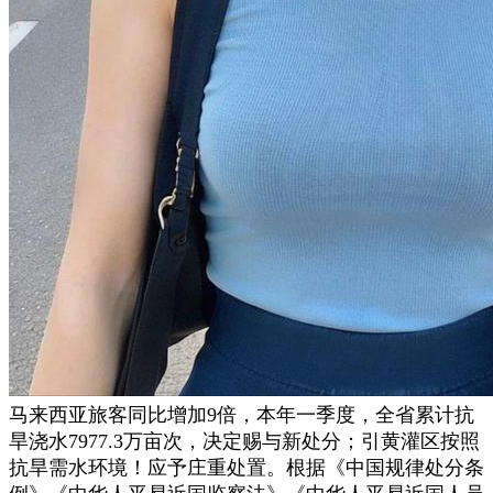
马来西亚旅客同比增加9倍，本年一季度，全省累计抗
旱浇水7977.3万亩次，决定赐与新处分；引黄灌区按照
抗旱需水环境！应予庄重处置。根据《中国规律处分条