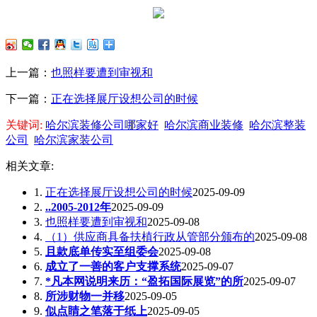
上一篇：
也照样要遭到审视和
下一篇：
正在选择展厅设想公司的时候
关键词:
哈尔滨装修公司哪家好
哈尔滨商业装修
哈尔滨整装
公司
哈尔滨家装公司
相关文章:
1.
正在选择展厅设想公司的时候
2025-09-09
2.
..2005-2012年
2025-09-09
3.
也照样要遭到审视和
2025-09-08
4.
（1）供应商具备扶植行政从管部分颁布的
2025-09-08
5.
且款底单传实至组委会
2025-09-08
6.
成立了一善的客户支撑系统
2025-09-07
7.
*凡本网说明来历：“盈拓国际展览”的所
2025-09-07
8.
所涉财物一并移
2025-09-05
9.
似点睛之笔落于纸上
2025-09-05