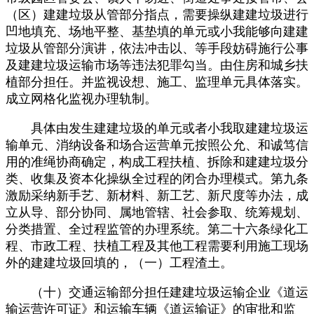
（区）建建垃圾从管部分指点，需要操纵建建垃圾进行
凹地填充、场地平整、基垫填的单元或小我能够向建建
垃圾从管部分演讲，依法冲击以、等手段妨碍施行公事
及建建垃圾运输市场等违法犯罪勾当。由住房和城乡扶
植部分担任。并监视设想、施工、监理单元具体落实。
成立网格化监视办理轨制。
具体由发生建建垃圾的单元或者小我取建建垃圾运
输单元、消纳设备和场合运营单元按照公允、和诚笃信
用的准绳协商确定，构成工程扶植、拆除和建建垃圾分
类、收集及资本化操纵全过程的闭合办理模式。第九条
激励采纳新手艺、新材料、新工艺、新尺度等办法，成
立从导、部分协同、属地管辖、社会参取、统筹规划、
分类措置、全过程监管的办理系统。第二十六条绿化工
程、市政工程、扶植工程及其他工程需要利用施工现场
外的建建垃圾回填的，（一）工程渣土。
（十）交通运输部分担任建建垃圾运输企业《道运
输运营许可证》和运输车辆《道运输证》的审批和监