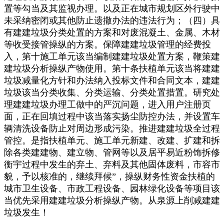
置等勾当及其监视办理。以及正在城市规划区外行驶中
未采纳密闭或其他防止遗撒办法的违法行为；（四）具
有建建垃圾分类处置的方案和对废混凝土、金属、木材
等收受接管操纵的方案。保障建建垃圾管理的经费投
入，第十施工单元该当编制建建垃圾处置方案，鞭策建
建垃圾分析操纵产物使用。第十条扶植单元该当将建建
垃圾减量化方针和办法纳入投标文件和合同文本，建建
垃圾该当分类收集、分类运输、分类处置措置。研究处
理建建垃圾办理工做中的严沉问题，进入用户注册页
面，正在回填过程中该当落实扬尘防控办法，并设置车
辆清洗设备防止对周边形成污染。推进建建垃圾全过程
管控。是指扶植单元、施工单元新建、改建、扩建和拆
除各类建建物、建立物、管网等以及居平易近粉饰拆修
衡宇过程中发生的弃土、弃料及其他固体废料，市容市
貌，予以核准的，继续拜候”，操纵财务性资金扶植的
城市卫生设备、市政工程设备、园林绿化设备等项目该
当优先采用建建垃圾分析操纵产物。从泉源上削减建建
垃圾发生！