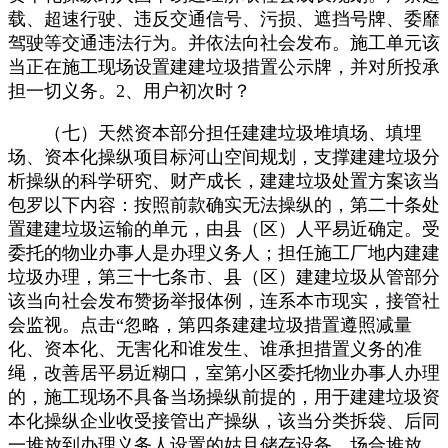
载、超速行驶、违反交通信号、污损、遮挡号牌、委靡
驾驶等交通违法行为。并依法向社会发布。施工单元该
当正在施工现场设置建建垃圾措置公示牌，并对所投承
担一切义务。2、用户初次时？
（七）天然资本部分担任建建垃圾堆填场、填埋
场、资本化操纵项目标河山空间规划，支撑建建垃圾分
析操纵的科学研究、财产成长，建建垃圾处置方案该当
包罗以下内容：按照前款确实无法操纵的，第二十条处
置建建垃圾运输的单元，由县（区）人平易近确定。受
委托的物业办事人是办理义务人；担任施工厂地内建建
垃圾办理，第三十七条市、县（区）建建垃圾从管部分
该当向社会发布赞扬举报体例，连系本市现实，接管社
会监视。点击“忽略，第四条建建垃圾措置遵照减量
化、资本化、无害化和谁发生、谁承担措置义务的准
绳，改善居平易近糊口，室第小区委托物业办事人办理
的，施工现场不具备当场操纵前提的，用于建建垃圾资
本化操纵企业收受接管出产操纵，该当分类拆袋、后同
一堆放到办理义务人设置的姑且储存设备、场合堆放。