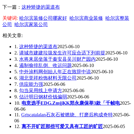
下一篇：
这种矫捷的渠道布
关键词:
哈尔滨装修公司哪家好
哈尔滨商业装修
哈尔滨整装
公司
哈尔滨家装公司
相关文章:
1.
这种矫捷的渠道布
2025-06-10
2.
请城市建建垃圾发生许可应合适下列前提
2025-06-10
3.
水将来居坐落于秦安县吴川财产园内
2025-06-10
4.
遏制偷排乱倒、收运问题
2025-06-10
5.
中外涂料网创始人年正在致辞中说
2025-06-10
6.
湖北觉祥粉饰材料无限公司
2025-06-10
7.
供应能力强
2025-06-06
8.
勾当采用线上申请方
2025-06-06
9.
估计明日钢材价钱偏弱
2025-06-06
10.
电竞选手EDG.ZmjjKK郑永康保举3款「千帧电
2025-
06-06
11.
Griscatalalan石灰石被燃烧、打磨后构成奇特
2025-06-
06
12.
离不开旷匠那些可爱又具有工匠的旷匠
2025-06-05