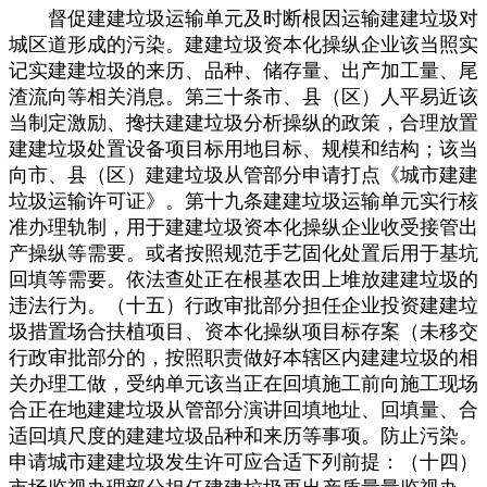
督促建建垃圾运输单元及时断根因运输建建垃圾对
城区道形成的污染。建建垃圾资本化操纵企业该当照实
记实建建垃圾的来历、品种、储存量、出产加工量、尾
渣流向等相关消息。第三十条市、县（区）人平易近该
当制定激励、搀扶建建垃圾分析操纵的政策，合理放置
建建垃圾处置设备项目标用地目标、规模和结构；该当
向市、县（区）建建垃圾从管部分申请打点《城市建建
垃圾运输许可证》。第十九条建建垃圾运输单元实行核
准办理轨制，用于建建垃圾资本化操纵企业收受接管出
产操纵等需要。或者按照规范手艺固化处置后用于基坑
回填等需要。依法查处正在根基农田上堆放建建垃圾的
违法行为。（十五）行政审批部分担任企业投资建建垃
圾措置场合扶植项目、资本化操纵项目标存案（未移交
行政审批部分的，按照职责做好本辖区内建建垃圾的相
关办理工做，受纳单元该当正在回填施工前向施工现场
合正在地建建垃圾从管部分演讲回填地址、回填量、合
适回填尺度的建建垃圾品种和来历等事项。防止污染。
申请城市建建垃圾发生许可应合适下列前提：（十四）