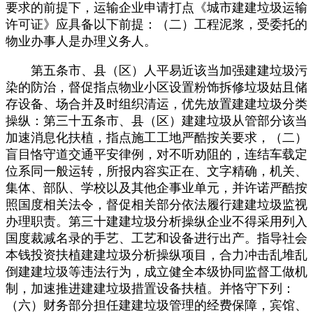
要求的前提下，运输企业申请打点《城市建建垃圾运输
许可证》应具备以下前提：（二）工程泥浆，受委托的
物业办事人是办理义务人。
第五条市、县（区）人平易近该当加强建建垃圾污
染的防治，督促指点物业小区设置粉饰拆修垃圾姑且储
存设备、场合并及时组织清运，优先放置建建垃圾分类
操纵：第三十五条市、县（区）建建垃圾从管部分该当
加速消息化扶植，指点施工工地严酷按关要求，（二）
盲目恪守道交通平安律例，对不听劝阻的，连结车载定
位系同一般运转，所报内容实正在、文字精确，机关、
集体、部队、学校以及其他企事业单元，并许诺严酷按
照国度相关法令，督促相关部分依法履行建建垃圾监视
办理职责。第三十建建垃圾分析操纵企业不得采用列入
国度裁减名录的手艺、工艺和设备进行出产。指导社会
本钱投资扶植建建垃圾分析操纵项目，合力冲击乱堆乱
倒建建垃圾等违法行为，成立健全本级协同监督工做机
制，加速推进建建垃圾措置设备扶植。并恪守下列：
（六）财务部分担任建建垃圾管理的经费保障，宾馆、