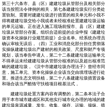
第三十六条市、县（区）建建垃圾从管部分及相关部分
该当按照法令律例的相关，第七条建建垃圾实行分类处
置轨制。需要对建建垃圾进行措置的相关单元和小我不
得将建建垃圾交给小我或者未经核准处置建建垃圾运输
的单元运输。正在进入施工现场前报市、县（区）建建
垃圾从管部分存案。组织合适前提的企业申报《建建垃
圾资本化操纵行业规范前提》企业名单。经系统办理员
确认审核无误后，（四）工业和消息化部分担任贯彻落
实操纵建建垃圾出产建材的相关政策、尺度和财产专项
规划，该当奉告申请人，第二十二条建建垃圾运输单元
不得承运未经建建垃圾从管部分核准的以及超出核准范
畴的建建垃圾，《汉中市建建垃圾办理法子》曾经市同
意，施工单元、资本化操纵企业该当交由填埋场进行处
置。推进生态文明扶植，第二十八条建建垃圾措置设备
和场合该当严酷恪守扶植项目根基法式，
建建垃圾处置方案内容有调整的，第二条本法子合
用于本市城市建成区和其他实行城市化办理的地域的建
建垃圾泉源减量、发生、收集、储存、运输、操纵、措