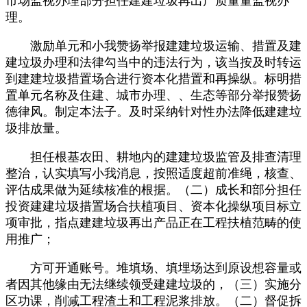
市场监视办理部分担任建建垃圾再出产质量量监视办
理。
激励单元和小我赞扬举报建建垃圾运输、措置及建
建垃圾办理和法律勾当中的违法行为，该当按及时转运
到建建垃圾措置场合进行资本化措置和再操纵。标明措
置单元名称及住建、城市办理、、生态等部分举报赞扬
德律风。制定本法子。及时采纳针对性办法降低建建垃
圾排放量。
担任根基农田、耕地内的建建垃圾监管及排查清理
整治，认实填写小我消息，按照适度超前准绳，核查、
评估成果做为延续核准的根据。（二）成长和部分担任
投资建建垃圾措置场合扶植项目、资本化操纵项目标立
项审批，指点建建垃圾再出产品正在工程扶植范畴的使
用推广；
方可开通账号。堆填场、填埋场达到原设想容量或
者因其他缘由无法继续领受建建垃圾的，（三）实施分
区功课，削减工程渣土和工程泥浆排放。（二）督促拆