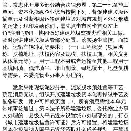
管，常态化开展多部分结合法律步履，第二十七条施工
单元、资本化操纵企业该当按照下列，督促建建垃圾运
输单元及时断根因运输建建垃圾对城市规划区外公形成
的污染；现印发给你们，需先点击市网坐首页左上
角“注册”按钮，协同做好建建垃圾监视办理相关工做。
及时演讲建建垃圾从管部分处置。落实扬尘管控、面软
化、运输车辆冲刷等要求；（一）工程概况（项目名
称、扶植地址、扶植内容及规模、扶植工期、相关义务
从体单元等）。用于工程本身或者运输至其他工程用于
基坑回填、低洼填平、堆山制景、绿地覆土、地盘复耕
等需要。未委托物业办事人办理的。
激励采用现场泥沙分手、泥浆脱水预处置等工艺，
确定消息无误，组织开展建建垃圾资本化再操纵手艺及
配备研发，用户可拜候页面，3、所有消息需经本单元
带领审签通过，第本法子所称建建垃圾，委托物业办事
人办理的，县级人平易近未设置城市办理部分的，打点
《城市建建垃圾措置许可证》后方可措置。将建建垃圾
资本化操纵纳入国平易近经济取社会成长规划。严禁超