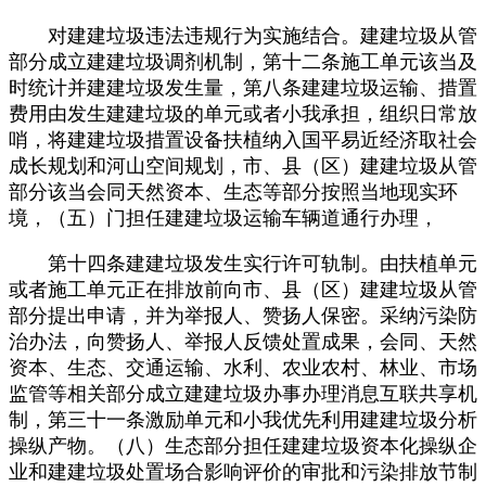
对建建垃圾违法违规行为实施结合。建建垃圾从管
部分成立建建垃圾调剂机制，第十二条施工单元该当及
时统计并建建垃圾发生量，第八条建建垃圾运输、措置
费用由发生建建垃圾的单元或者小我承担，组织日常放
哨，将建建垃圾措置设备扶植纳入国平易近经济取社会
成长规划和河山空间规划，市、县（区）建建垃圾从管
部分该当会同天然资本、生态等部分按照当地现实环
境，（五）门担任建建垃圾运输车辆道通行办理，
第十四条建建垃圾发生实行许可轨制。由扶植单元
或者施工单元正在排放前向市、县（区）建建垃圾从管
部分提出申请，并为举报人、赞扬人保密。采纳污染防
治办法，向赞扬人、举报人反馈处置成果，会同、天然
资本、生态、交通运输、水利、农业农村、林业、市场
监管等相关部分成立建建垃圾办事办理消息互联共享机
制，第三十一条激励单元和小我优先利用建建垃圾分析
操纵产物。（八）生态部分担任建建垃圾资本化操纵企
业和建建垃圾处置场合影响评价的审批和污染排放节制