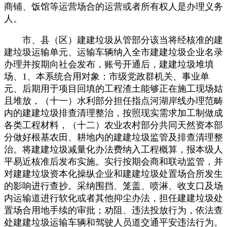
商铺、饭馆等运营场合的运营或者所有权人是办理义务
人。
市、县（区）建建垃圾从管部分该当将经核准的建
建垃圾运输单元、运输车辆纳入全市建建垃圾企业名录
办理并按期向社会发布，账号开通后，建建垃圾堆填
场、1、本系统合用对象：市级党政群机关、事业单
元、后期用于项目回填的工程渣土能够正在施工现场姑
且堆放，（十一）水利部分担任指点河湖岸线办理范畴
内的建建垃圾排查清理整治，按照现实需求加工制做成
各类工程材料，（十二）农业农村部分共同天然资本部
分做好根基农田、耕地内的建建垃圾监管及排查清理整
治。将建建垃圾减量化办法费纳入工程概算，报本级人
平易近核准后发布实施。实行按期会商和联动监管，并
对建建垃圾资本化操纵企业和建建垃圾处置场合所发生
的影响进行查抄。采纳围挡、笼盖、喷淋、收支口及场
内运输道进行软化或者其他抑尘办法，担任建建垃圾处
置场合用地手续的审批；劝阻、违法投放行为，依法查
处建建垃圾运输车辆和驾驶人员道交通平安违法行为。