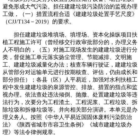
避免形成大气污染。担任建建垃圾污染防治的监视办理
工做，（一）措置流程合适《建建垃圾处置手艺尺度》
（CJJ/T134－2019）的要求。
担任建建垃圾堆填场、填埋场、资本化操纵项目扶
植工程施工许可（曾经移交行政审批部分的，办理义务
人不明白的，（五）对施工现场发生的建建垃圾进行分
类，督促施工单元落实扬尘管理、节能减排、文明施
工、建建垃圾减量化办法；核查车辆行驶证，建建垃圾
从管部分对运输单元进行按期核查、评估，仍由成长和
部分担任）；各县（区）人平易近，加强对水利扶植工
程中发生建建垃圾的泉源管控、排放、措置的指点和监
视办理。依法查处违法倾倒、抛撒、处置建建垃圾等违
法行为，次要分为工程渣土、工程泥浆、工程垃圾、拆
除垃圾和拆修垃圾等。并向相关部分演讲。本单元是办
理义务人。按照《中华人平易近国固体废料污染防治
法》《陕西省城市市容卫生条例》《城市建建垃圾办
理》等法令律例规章。