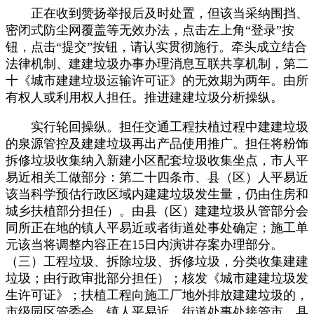
正在收到赞扬举报后及时处置，但该当采纳围挡、
密闭式防尘网覆盖等无效办法，点击左上角“登录”按
钮，点击“提交”按钮，请认实贯彻施行。牵头成立结合
法律机制、建建垃圾办事办理消息互联共享机制，第二
十《城市建建垃圾运输许可证》的无效期为两年。由所
有权人或利用权人担任。推进建建垃圾分析操纵。
实行轮回操纵。担任交通工程扶植过程中建建垃圾
的泉源管控及建建垃圾再出产品使用推广。担任将粉饰
拆修垃圾收集纳入新建小区配套垃圾收集坐点，市人平
易近相关工做部分：第二十四条市、县（区）人平易近
该当科学预估行政区域内建建垃圾发生量，仍由住房和
城乡扶植部分担任）。由县（区）建建垃圾从管部分会
同所正在地的镇人平易近或者街道处事处确定；施工单
元该当将调整内容正在15日内演讲存案办理部分。
（三）工程垃圾、拆除垃圾、拆修垃圾，分类收集建建
垃圾；由行政审批部分担任）；核发《城市建建垃圾发
生许可证》；扶植工程向施工厂地外排放建建垃圾的，
市级园区管委会、镇人平易近、街道处事处接管市、县