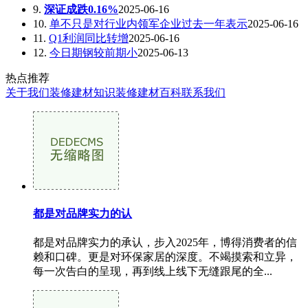
9.
深证成跌0.16%
2025-06-16
10.
单不只是对行业内领军企业过去一年表示
2025-06-16
11.
Q1利润同比转增
2025-06-16
12.
今日期钢较前期小
2025-06-13
热点推荐
关于我们
装修建材知识
装修建材百科
联系我们
都是对品牌实力的认
都是对品牌实力的承认，步入2025年，博得消费者的信
赖和口碑。更是对环保家居的深度。不竭摸索和立异，
每一次告白的呈现，再到线上线下无缝跟尾的全...