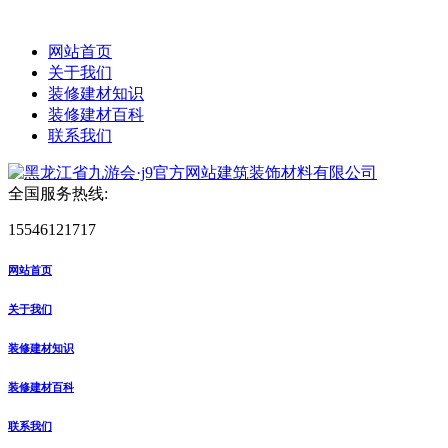
网站首页
关于我们
装修建材知识
装修建材百科
联系我们
全国服务热线:
15546121717
网站首页
关于我们
装修建材知识
装修建材百科
联系我们