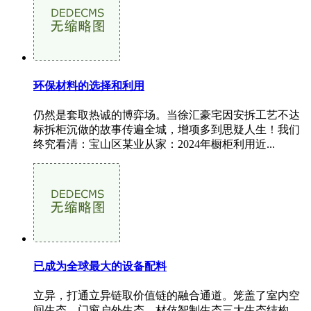
环保材料的选择和利用
仍然是套取热诚的博弈场。当徐汇豪宅因安拆工艺不达
标拆柜沉做的故事传遍全城，增项多到思疑人生！我们
终究看清：宝山区某业从家：2024年橱柜利用近...
已成为全球最大的设备配料
立异，打通立异链取价值链的融合通道。笼盖了室内空
间生态、门窗户外生态、材伎智制生态三大生态结构，