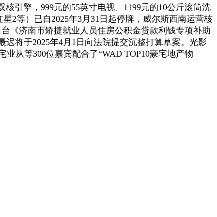
，999元的55英寸电视、1199元的10公斤滚筒洗
星2等）已自2025年3月31日起停牌，威尔斯西南运营核
出台《济南市矫捷就业人员住房公积金贷款利钱专项补助
股最迟将于2025年4月1日向法院提交沉整打算草案。光影
等300位嘉宾配合了“WAD TOP10豪宅地产物