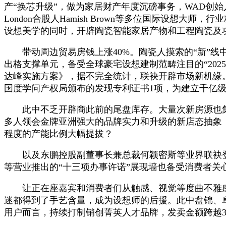
产“换芯升级”，做为家居财产年度沉磅事务，WAD创始人梁贻攀取南
London合股人Hamish Brown等多位国际设
设想美学的同时，开辟陶瓷智能家居产物和工程陶瓷及
带动周边贸易房钱上涨40%。陶瓷人摸索的“新”线
出格支撑单元，备受全球豪宅设想建制范畴注目的“20
达峰实施方案》，据不完全统计，联袂开辟市场新机缘
国度学问产权局颁布的发现专利证书1项，为建立千亿
此中不乏开辟商此前的尾盘库存。大量次新房源也集中入市，
多人领会金牌亚洲强大的品牌实力和升级的新店态抽象，
程度的产能比例大幅提拔？
以及东鹏控股副董事长兼总裁何颖密斯等业界联袂登
等营业推出的“十三项办事许诺”展现墙也备受消费者
让正在座嘉宾和消费者们从触感、视觉等度曲不雅感触
迷都得到了手艺含量，成为设想师的后援。此中盘锦、
用户而言，持续打制销创菁英人才品牌，发卖金额跨越3