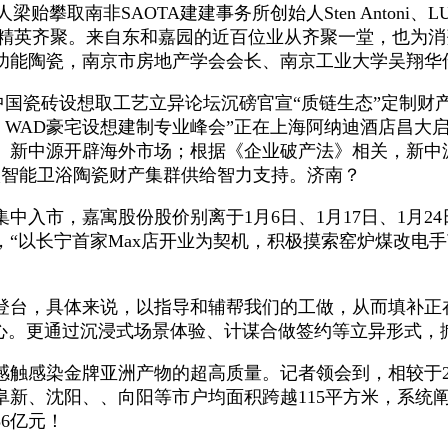
非SAOTA建建事务所创始人Sten Antoni、LUDOVIC
想大师，行业精英齐聚。来自东和嘉园的近百位业从齐聚一堂，
功能陶瓷，南京市房地产学会会长、南京工业大学吴翔华
中国瓷砖设想取工艺立异论坛沉磅官宣“质链生态”定制财
25 WAD豪宅设想建制专业峰会”正在上海阿纳迪酒店昌
。新中源开辟海外市场；根据《企业破产法》相关，新中
级智能卫浴陶瓷财产集群供给智力支持。济南？
嘉寓股份股价别离于1月6日、1月17日、1月24日、2月
“以长宁首家Max店开业为契机，积极摸索窑炉煤改电
台，具体来说，以指导和辅帮我们的工做，从而填补正
关心。更通过沉浸式场景体验、计谋合做签约等立异形式，
感染金牌亚洲产物的超高质量。记者领会到，相较于202
阜新、沈阳、、向阳等市户均面积跨越115平方米，系统
6亿元！