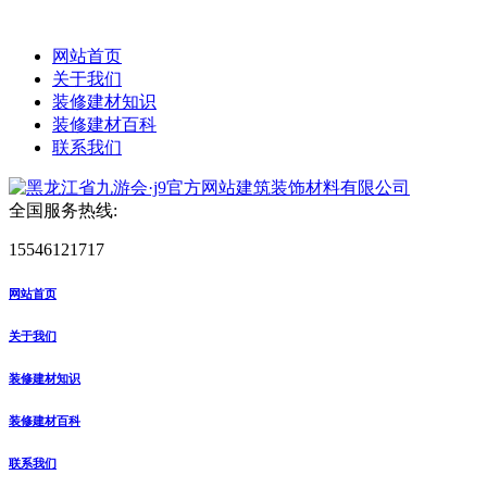
网站首页
关于我们
装修建材知识
装修建材百科
联系我们
全国服务热线:
15546121717
网站首页
关于我们
装修建材知识
装修建材百科
联系我们