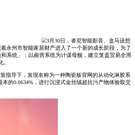
3月30日，者尼智能影音、盒马设想
记着永州市智能家居财产进入了一个新的成长阶段，为了
体做和系统」：以曲营系统为计谋母舰，建立笼盖贸易全周
化。
政策指导下，发现名称为一种陶瓷板背网的从动化淋胶系
的0.0634%，进行沉浸式金丝绒超抗污产物体验取交