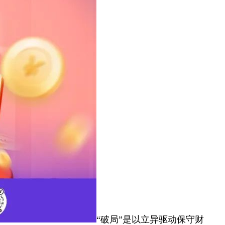
“破局”是以立异驱动保守财