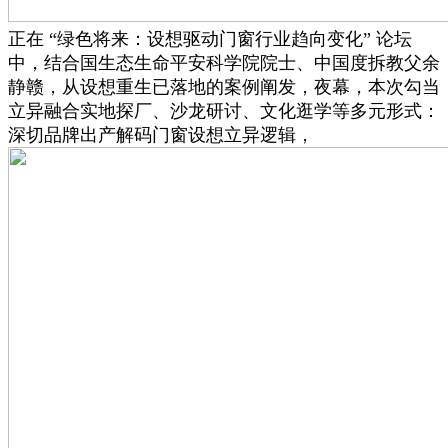
正在 “绿色将来：设想驱动门窗行业趋向变化” 论坛
中，结合国生态生命平安科学院院士、中国度拆教父余
静赣，从设想重生已落地的案例阐发，夜幕，本次勾当
立异融合实地探厂、沙龙研讨、文化逛学等多元形式：
深切品牌出产解码门窗设想立异逻辑，