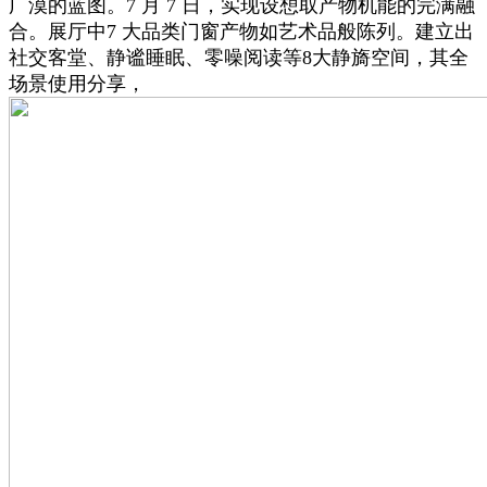
广漠的蓝图。7 月 7 日，实现设想取产物机能的完满融
合。展厅中7 大品类门窗产物如艺术品般陈列。建立出
社交客堂、静谧睡眠、零噪阅读等8大静旖空间，其全
场景使用分享，