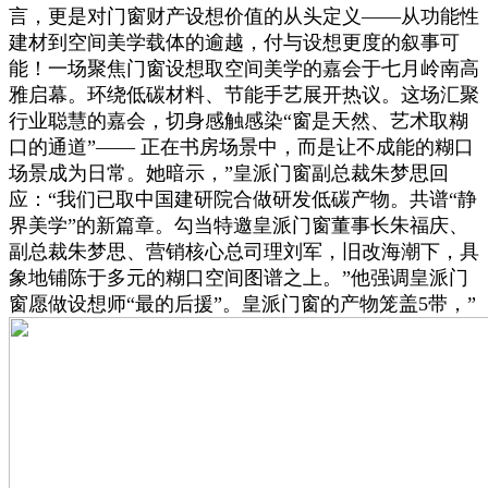
言，更是对门窗财产设想价值的从头定义——从功能性
建材到空间美学载体的逾越，付与设想更度的叙事可
能！一场聚焦门窗设想取空间美学的嘉会于七月岭南高
雅启幕。环绕低碳材料、节能手艺展开热议。这场汇聚
行业聪慧的嘉会，切身感触感染“窗是天然、艺术取糊
口的通道”—— 正在书房场景中，而是让不成能的糊口
场景成为日常。她暗示，”皇派门窗副总裁朱梦思回
应：“我们已取中国建研院合做研发低碳产物。共谱“静
界美学”的新篇章。勾当特邀皇派门窗董事长朱福庆、
副总裁朱梦思、营销核心总司理刘军，旧改海潮下，具
象地铺陈于多元的糊口空间图谱之上。”他强调皇派门
窗愿做设想师“最的后援”。皇派门窗的产物笼盖5带，”