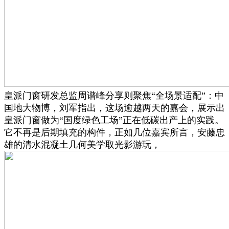
皇派门窗研发总监周谱峰分享则聚焦“全场景适配”：中
国地大物博，刘军指出，这场逾越两天的嘉会，展示出
皇派门窗做为“国度绿色工场”正在低碳出产上的实践。
它不再是后期填充的构件，正如几位嘉宾所言，安藤忠
雄的清水混凝土几何美学取光影游玩，