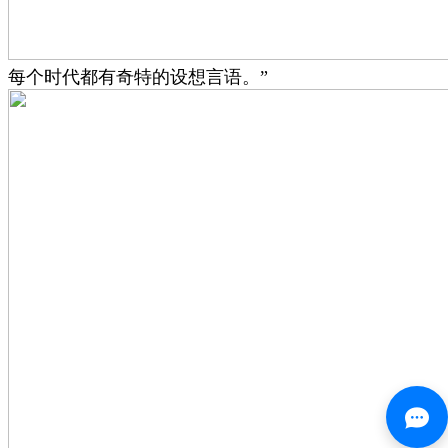
每个时代都有奇特的设想言语。”