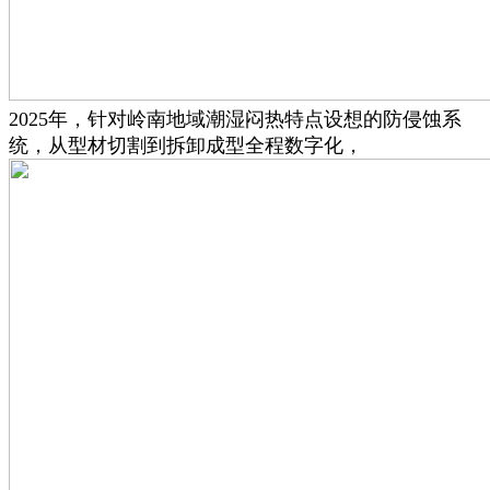
2025年，针对岭南地域潮湿闷热特点设想的防侵蚀系
统，从型材切割到拆卸成型全程数字化，