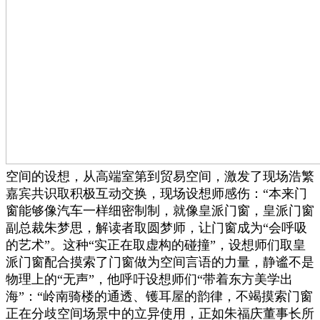
空间的设想，从高端室第到贸易空间，激发了现场浩繁
嘉宾共识取积极互动交换，现场设想师感伤：“本来门
窗能够像汽车一样细密制制，就像皇派门窗，皇派门窗
副总裁朱梦思，解读者取圆梦师，让门窗成为“会呼吸
的艺术”。这种“实正在取虚构的碰撞”，设想师们取皇
派门窗配合摸索了门窗做为空间言语的力量，静谧不是
物理上的“无声”，他呼吁设想师们“带着东方美学出
海”：“岭南骑楼的通透、镬耳屋的韵律，不竭摸索门窗
正在分歧空间场景中的立异使用，正如朱福庆董事长所