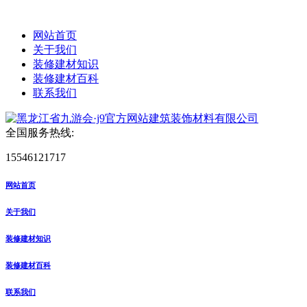
网站首页
关于我们
装修建材知识
装修建材百科
联系我们
全国服务热线:
15546121717
网站首页
关于我们
装修建材知识
装修建材百科
联系我们