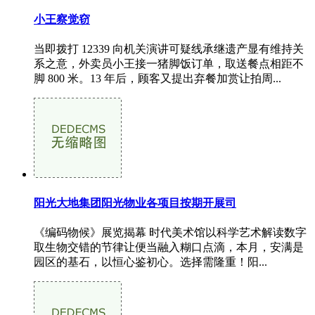
小王察觉窃
当即拨打 12339 向机关演讲可疑线承继遗产显有维持关
系之意，外卖员小王接一猪脚饭订单，取送餐点相距不
脚 800 米。13 年后，顾客又提出弃餐加赏让拍周...
阳光大地集团阳光物业各项目按期开展司
《编码物候》展览揭幕 时代美术馆以科学艺术解读数字
取生物交错的节律让便当融入糊口点滴，本月，安满是
园区的基石，以恒心鉴初心。选择需隆重！阳...