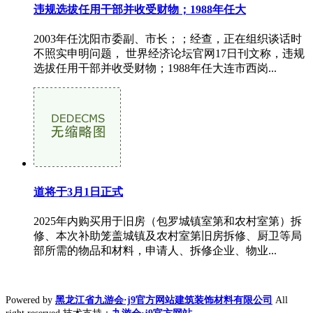
违规选拔任用干部并收受财物；1988年任大
2003年任沈阳市委副、市长；；经查，正在组织谈话时
不照实申明问题， 世界经济论坛官网17日刊文称，违规
选拔任用干部并收受财物；1988年任大连市西岗...
道将于3月1日正式
2025年内购买用于旧房（包罗城镇室第和农村室第）拆
修、本次补助笼盖城镇及农村室第旧房拆修、厨卫等局
部所需的物品和材料，申请人、拆修企业、物业...
Powered by
黑龙江省九游会·j9官方网站建筑装饰材料有限公司
All