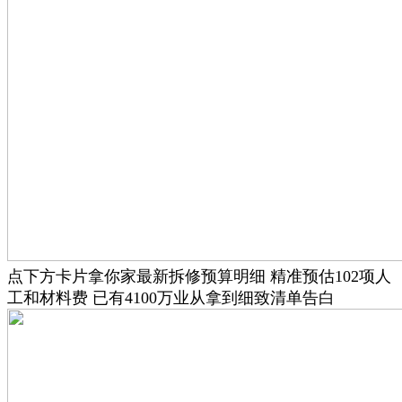
点下方卡片拿你家最新拆修预算明细 精准预估102项人
工和材料费 已有4100万业从拿到细致清单告白