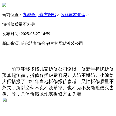
当前位置：
九游会·j9官方网站
>
装修建材知识
>
怕拆修质量不外关
发布时间: 2025-05-27 14:59
新闻来源: 哈尔滨九游会·j9官方网站整装公司
前期能够多找几家拆修公司谈谈，修新手担忧拆修
预算超负荷，拆修各类破费容易让人防不堪防。小编给
大师拾掇了2024年当地拆修报价参考，又怕拆修质量不
外关，所以必然不克不及草率、也不克不及随随便买去
省。等，具体价钱以现实拆修方案为准