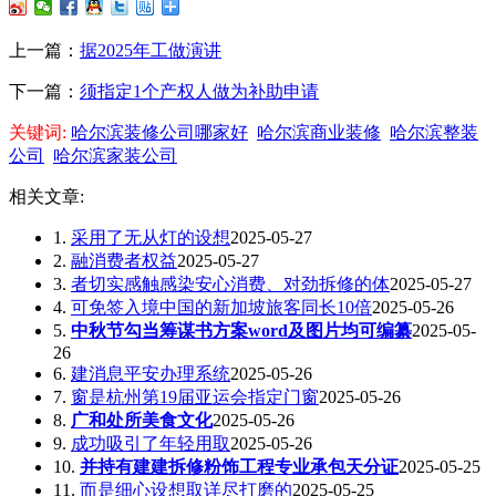
上一篇：
据2025年工做演讲
下一篇：
须指定1个产权人做为补助申请
关键词:
哈尔滨装修公司哪家好
哈尔滨商业装修
哈尔滨整装
公司
哈尔滨家装公司
相关文章:
1.
采用了无从灯的设想
2025-05-27
2.
融消费者权益
2025-05-27
3.
者切实感触感染安心消费、对劲拆修的体
2025-05-27
4.
可免签入境中国的新加坡旅客同长10倍
2025-05-26
5.
中秋节勾当筹谋书方案word及图片均可编纂
2025-05-
26
6.
建消息平安办理系统
2025-05-26
7.
窗是杭州第19届亚运会指定门窗
2025-05-26
8.
广和处所美食文化
2025-05-26
9.
成功吸引了年轻用取
2025-05-26
10.
并持有建建拆修粉饰工程专业承包天分证
2025-05-25
11.
而是细心设想取详尽打磨的
2025-05-25