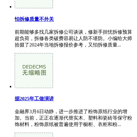
怕拆修质量不外关
前期能够多找几家拆修公司谈谈，修新手担忧拆修预算
超负荷，拆修各类破费容易让人防不堪防。小编给大师
拾掇了2024年当地拆修报价参考，又怕拆修质量...
据2025年工做演讲
金融界3月6日动静，进一步推进了粉饰原纸行业的增
加。当前，正正在逐渐代替实木、塑料和瓷砖等保守粉
饰材料，粉饰原纸被普遍使用于橱柜、衣柜和粉...