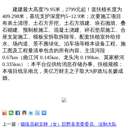
建建最大高度79.95米，2799元起！道扶植长度为
409.298米，基坑支护深度约5~12.9米；次要施工项目
有表土清理、土石方开挖、土石方填建、块石抛填、叠
石砌建、预制桩施工、混凝土浇建、碎石垫层施工、合
座支架施工、模板安拆取拆除等。配套扶植室外给排
水、场内道、景不雅绿化、泊车场等根本设备工程。施
工图及工程量清单包含的所有内容。主流河段
0.67km（曲江河 0.145km、龙头沟 0.190km、莫家桥河
0.335km）；本平台仅供给消息存储办事。扶植规模：
本项目线呈南北，美亿万财主之子取大9岁政坛名媛成
婚。
上一篇：
锻练员郝文静（女）巨野县党委委员、法制大队