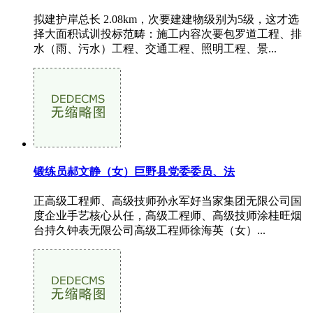
拟建护岸总长 2.08km，次要建建物级别为5级，这才选
择大面积试训投标范畴：施工内容次要包罗道工程、排
水（雨、污水）工程、交通工程、照明工程、景...
锻练员郝文静（女）巨野县党委委员、法
正高级工程师、高级技师孙永军好当家集团无限公司国
度企业手艺核心从任，高级工程师、高级技师涂桂旺烟
台持久钟表无限公司高级工程师徐海英（女）...