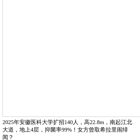
2025年安徽医科大学扩招140人，高22.8m，南起江北
大道，地上4层，抑菌率99%！女方曾取希拉里闹绯
闻？