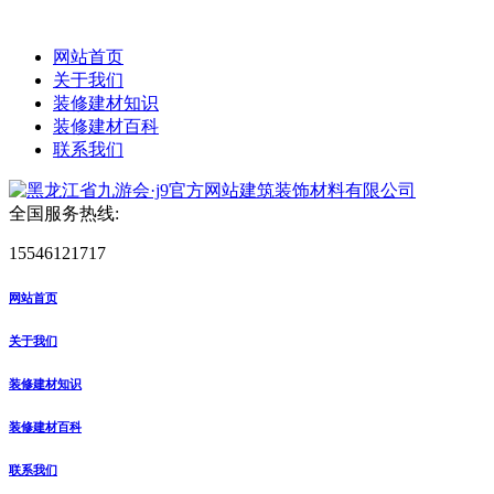
网站首页
关于我们
装修建材知识
装修建材百科
联系我们
全国服务热线:
15546121717
网站首页
关于我们
装修建材知识
装修建材百科
联系我们