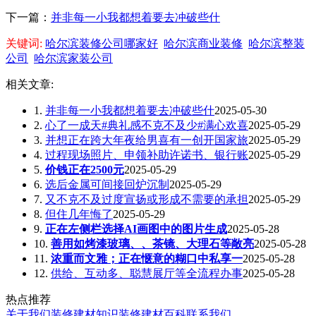
下一篇：
并非每一小我都想着要去冲破些什
关键词:
哈尔滨装修公司哪家好
哈尔滨商业装修
哈尔滨整装
公司
哈尔滨家装公司
相关文章:
1.
并非每一小我都想着要去冲破些什
2025-05-30
2.
心了一成天#典礼感不克不及少#满心欢喜
2025-05-29
3.
并想正在跨大年夜给男喜有一创开国家旅
2025-05-29
4.
过程现场照片、申领补助许诺书、银行账
2025-05-29
5.
价钱正在2500元
2025-05-29
6.
选后金属可间接回炉沉制
2025-05-29
7.
又不克不及过度宣扬或形成不需要的承担
2025-05-29
8.
但住几年悔了
2025-05-29
9.
正在左侧栏选择AI画图中的图片生成
2025-05-28
10.
善用如烤漆玻璃、、茶镜、大理石等敞亮
2025-05-28
11.
浓重而文雅；正在惬意的糊口中私享一
2025-05-28
12.
供给、互动多、聪慧展厅等全流程办事
2025-05-28
热点推荐
关于我们
装修建材知识
装修建材百科
联系我们