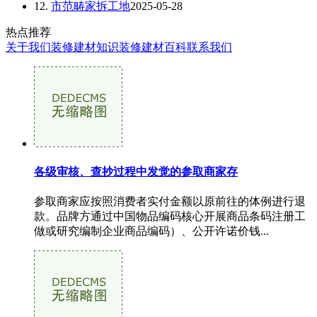
12.
市范畴家拆工地
2025-05-28
热点推荐
关于我们
装修建材知识
装修建材百科
联系我们
各级审核、查抄过程中发觉的参取商家存
参取商家应按照消费者实付金额以原前往的体例进行退
款。品牌方通过中国物品编码核心开展商品条码注册工
做或研究编制企业商品编码）、公开许诺价钱...