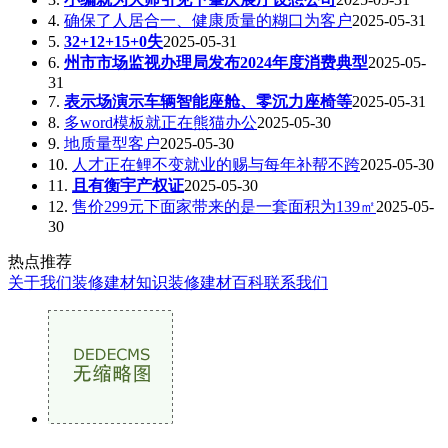
4.
确保了人居合一、健康质量的糊口为客户
2025-05-31
5.
32+12+15+0失
2025-05-31
6.
州市市场监视办理局发布2024年度消费典型
2025-05-
31
7.
表示场演示车辆智能座舱、零沉力座椅等
2025-05-31
8.
多word模板就正在熊猫办公
2025-05-30
9.
地质量型客户
2025-05-30
10.
人才正在鲤不变就业的赐与每年补帮不跨
2025-05-30
11.
且有衡宇产权证
2025-05-30
12.
售价299元下面家带来的是一套面积为139㎡
2025-05-
30
热点推荐
关于我们
装修建材知识
装修建材百科
联系我们