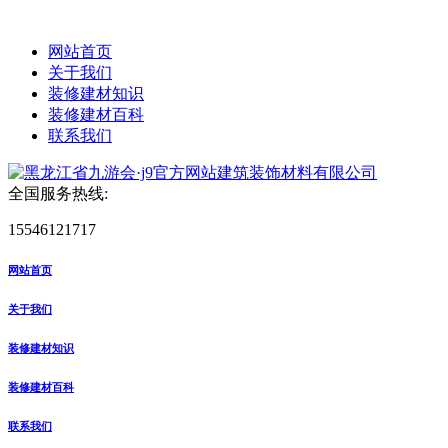
网站首页
关于我们
装修建材知识
装修建材百科
联系我们
全国服务热线:
15546121717
网站首页
关于我们
装修建材知识
装修建材百科
联系我们