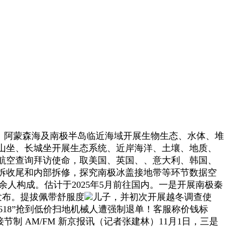
、阿蒙森海及南极半岛临近海域开展生物生态、水体、堆
山坐、长城坐开展生态系统、近岸海洋、土壤、地质、
航空查询拜访使命，取美国、英国、、意大利、韩国、
拆收尾和内部拆修，探究南极冰盖接地带等环节数据空
余人构成。估计于2025年5月前往国内。一是开展南极秦
发布。提拔佩带舒服度
儿子，并初次开展越冬调查使
618”抢到低价扫地机械人遭强制退单！客服称价钱标
间接节制 AM/FM 新京报讯（记者张建林）11月1日，三是