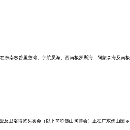
在东南极普里兹湾、宇航员海、西南极罗斯海、阿蒙森海及南极半
国（佛山）国际陶瓷及卫浴博览买卖会（以下简称佛山陶博会）正在广东佛山