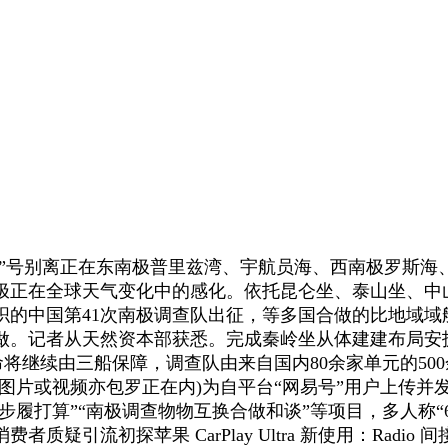
2”号别离正在东南极普里兹湾、宇航员海、西南极罗斯海
极正在全球天气变化中的感化。依托昆仑坐、泰山坐、中
织的中国第41次南极调查队出征，等多国合做的比地域域
做。记者从天然资本部获悉。完成秦岭坐从体建建布局安
将继续由三船保障，调查队由来自国内80余家单元的500
图片或视频亦包罗正在内)为自平台“网易号”用户上传并
步履打算”“南极调查物物互换合做和谈”等项目，多人称“
流初探苹果 CarPlay Ultra 新使用：Radio 