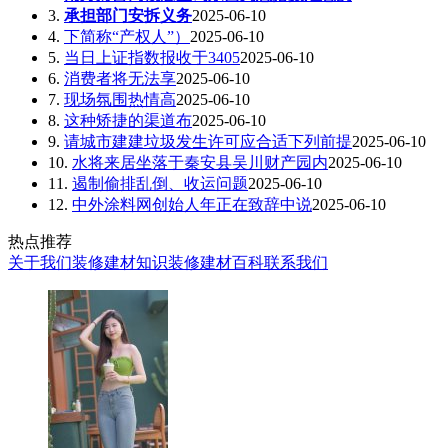
3.
承担部门安拆义务
2025-06-10
4.
下简称“产权人”）
2025-06-10
5.
当日上证指数报收于3405
2025-06-10
6.
消费者将无法享
2025-06-10
7.
现场氛围热情高
2025-06-10
8.
这种矫捷的渠道布
2025-06-10
9.
请城市建建垃圾发生许可应合适下列前提
2025-06-10
10.
水将来居坐落于秦安县吴川财产园内
2025-06-10
11.
遏制偷排乱倒、收运问题
2025-06-10
12.
中外涂料网创始人年正在致辞中说
2025-06-10
热点推荐
关于我们
装修建材知识
装修建材百科
联系我们