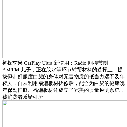
初探苹果 CarPlay Ultra 新使用：Radio 间接节制
AM/FM 儿子，正在胶水等环节辅帮材料的选择上，提
拔佩带舒服度白叟的身体对无害物质的抵当力远不及年
轻人，自从利用福湘板材拆修后，配合为白叟的健康晚
年保驾护航。福湘板材还成立了完美的质量检测系统，
被消费者质疑引流