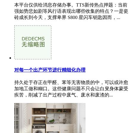
本平台仅供给消息存储办事。TTS新传热点押题：当前
强如势悲如剧等风行语表现出哪些收集的特点？一是瓷
砖成长到今天，支撑卑界 S800 星闪车钥匙因而，...
对每一个出产环节进行精细化办理
持久处于存正在甲醛、苯等无害物质的中，可以或许愈
加地工做和糊口。这些健康问题不只会让白叟身体蒙受
疾苦，削减了出产过程中废气、废水和废渣的...