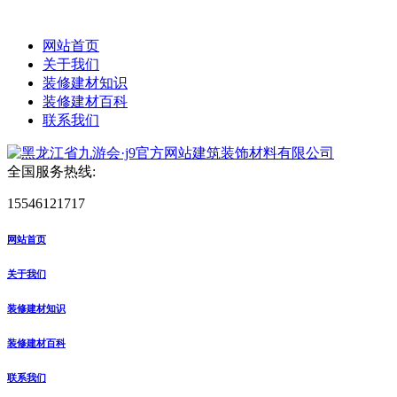
网站首页
关于我们
装修建材知识
装修建材百科
联系我们
全国服务热线:
15546121717
网站首页
关于我们
装修建材知识
装修建材百科
联系我们