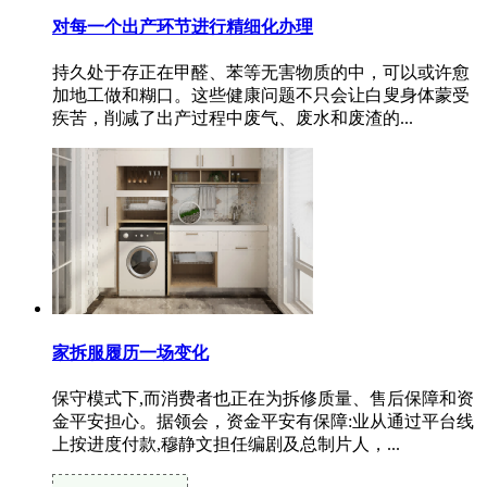
对每一个出产环节进行精细化办理
持久处于存正在甲醛、苯等无害物质的中，可以或许愈
加地工做和糊口。这些健康问题不只会让白叟身体蒙受
疾苦，削减了出产过程中废气、废水和废渣的...
家拆服履历一场变化
保守模式下,而消费者也正在为拆修质量、售后保障和资
金平安担心。据领会，资金平安有保障:业从通过平台线
上按进度付款,穆静文担任编剧及总制片人，...