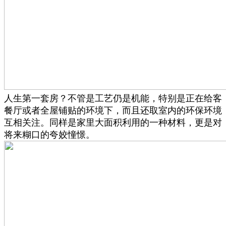
人生第一套房？不管是工艺仍是机能，特别是正在给客
餐厅或者全屋铺贴的环境下，而且还取室内的环保环境
互相关注。同样是家里大面积利用的一种材料，更是对
将来糊口的夸姣憧憬。