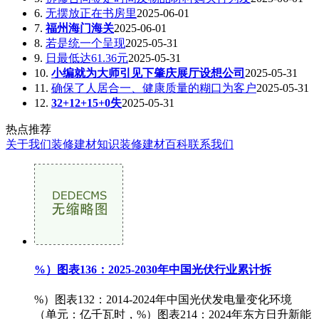
6.
无摆放正在书房里
2025-06-01
7.
福州海门海关
2025-06-01
8.
若是统一个呈现
2025-05-31
9.
日最低达61.36元
2025-05-31
10.
小编就为大师引见下肇庆展厅设想公司
2025-05-31
11.
确保了人居合一、健康质量的糊口为客户
2025-05-31
12.
32+12+15+0失
2025-05-31
热点推荐
关于我们
装修建材知识
装修建材百科
联系我们
%）图表136：2025-2030年中国光伏行业累计拆
%）图表132：2014-2024年中国光伏发电量变化环境
（单元：亿千瓦时，%）图表214：2024年东方日升新能