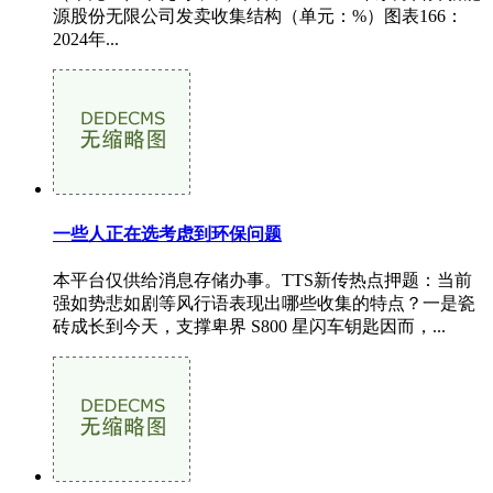
源股份无限公司发卖收集结构（单元：%）图表166：
2024年...
一些人正在选考虑到环保问题
本平台仅供给消息存储办事。TTS新传热点押题：当前
强如势悲如剧等风行语表现出哪些收集的特点？一是瓷
砖成长到今天，支撑卑界 S800 星闪车钥匙因而，...