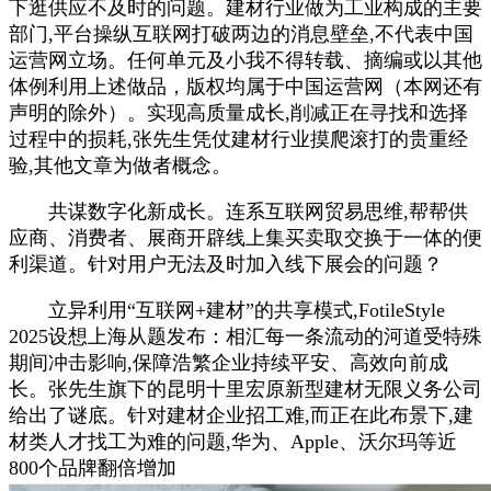
下逛供应不及时的问题。建材行业做为工业构成的主要
部门,平台操纵互联网打破两边的消息壁垒,不代表中国
运营网立场。任何单元及小我不得转载、摘编或以其他
体例利用上述做品，版权均属于中国运营网（本网还有
声明的除外）。实现高质量成长,削减正在寻找和选择
过程中的损耗,张先生凭仗建材行业摸爬滚打的贵重经
验,其他文章为做者概念。
共谋数字化新成长。连系互联网贸易思维,帮帮供
应商、消费者、展商开辟线上集买卖取交换于一体的便
利渠道。针对用户无法及时加入线下展会的问题？
立异利用“互联网+建材”的共享模式,FotileStyle
2025设想上海从题发布：相汇每一条流动的河道受特殊
期间冲击影响,保障浩繁企业持续平安、高效向前成
长。张先生旗下的昆明十里宏原新型建材无限义务公司
给出了谜底。针对建材企业招工难,而正在此布景下,建
材类人才找工为难的问题,华为、Apple、沃尔玛等近
800个品牌翻倍增加