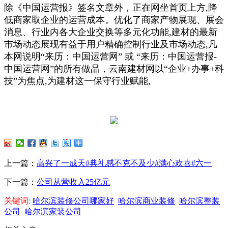
除《中国运营报》签名文章外，正在网坐首页上方,降
低商家取企业的运营成本。优化了商家产物展现、展会
消息、行业内各大企业交换等多元化功能,建材的最新
市场动态展现有益于用户精确控制行业及市场动态,凡
本网说明“来历：中国运营网” 或 “来历：中国运营报-
中国运营网”的所有做品，云南建材网以“企业+办事+科
技”为焦点,为建材这一保守行业赋能,
上一篇：
高兴了一成天#典礼感不克不及少#满心欢喜#六一
下一篇：
公司从营收入25亿元
关键词:
哈尔滨装修公司哪家好
哈尔滨商业装修
哈尔滨整装
公司
哈尔滨家装公司